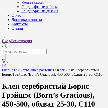
Уход за садом
Ландшафтные работы
Ландшафтный дизайн
О нас
Доставка и оплата
Контакты
Cтатьи
Вход/Регистрация
Поиск
товаров
0
0
Главная
/
Лиственные растения
/
Клен
/ Клен серебристый
Борнс Грэйшэс (Born’s Gracious), 450-500, обхват 25-30, C110
Клен серебристый Борнс
Грэйшэс (Born’s Gracious),
450-500, обхват 25-30, C110