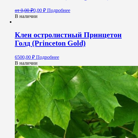
от
0,00
₽
0,00
₽
Подробнее
В наличии
Клен остролистный Принцетон
Голд (Princeton Gold)
6500,00
₽
Подробнее
В наличии