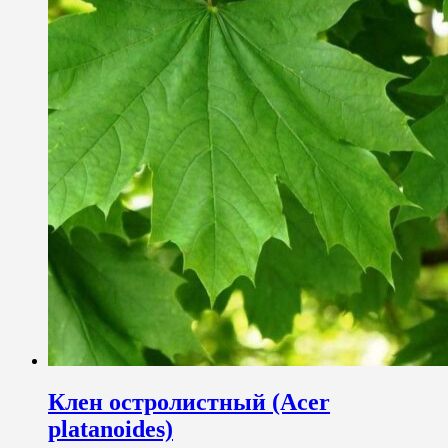
Клен остролистный (Acer
platanoides)