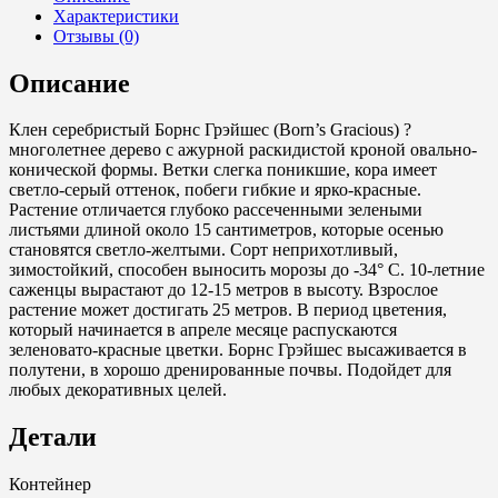
Грэйшэс
Характеристики
(Born's
Отзывы (0)
Gracious),
450-
Описание
500,
обхват
25-
Клен серебристый Борнс Грэйшес (Born’s Gracious) ?
30,
многолетнее дерево с ажурной раскидистой кроной овально-
C110
конической формы. Ветки слегка поникшие, кора имеет
светло-серый оттенок, побеги гибкие и ярко-красные.
Растение отличается глубоко рассеченными зелеными
листьями длиной около 15 сантиметров, которые осенью
становятся светло-желтыми. Сорт неприхотливый,
зимостойкий, способен выносить морозы до -34° С. 10-летние
саженцы вырастают до 12-15 метров в высоту. Взрослое
растение может достигать 25 метров. В период цветения,
который начинается в апреле месяце распускаются
зеленовато-красные цветки. Борнс Грэйшес высаживается в
полутени, в хорошо дренированные почвы. Подойдет для
любых декоративных целей.
Детали
Контейнер