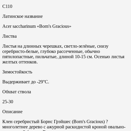
С110
Латинское название
Acer saccharinum «Born's Gracious»
Листва
Листья на длинных черешках, светло-зелёные, снизу
серебристо-белые, глубоко рассеченные, обычно
пятилопастные, пильчатые, длиной 10-15 см. Осенью листья
желтых оттенков.
Зимостойкость
Выдерживает до -29°С.
Обхват ствола
25-30
Описание
Клен серебристый Борнс Грэйшес (Born's Gracious) ?
многолетнее дерево с ажурной раскидистой кроной овально-