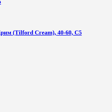
5
м (Tilford Cream), 40-60, С5