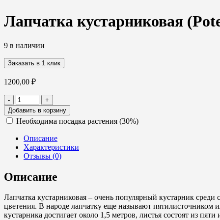
Лапчатка кустарниковая (Potent
9 в наличии
Заказать в 1 клик
1200,00
₽
Количество
-
+
товара
Добавить в корзину
Лапчатка
Необходима посадка растения (30%)
кустарниковая
(Potentilla
Описание
fruticosa),
Характеристики
25-
Отзывы (0)
30,
С5
Описание
Лапчатка кустарниковая – очень популярный кустарник среди с
цветения. В народе лапчатку еще называют пятилисточником ил
кустарника достигает около 1,5 метров, листья состоят из пяти