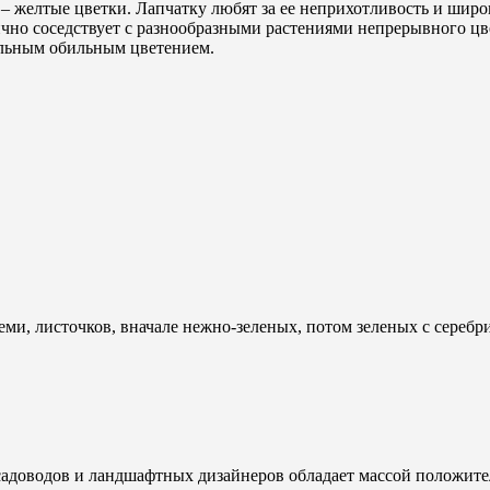
 – желтые цветки. Лапчатку любят за ее неприхотливость и шир
но соседствует с разнообразными растениями непрерывного цве
ельным обильным цветением.
семи, листочков, вначале нежно-зеленых, потом зеленых с серебр
адоводов и ландшафтных дизайнеров обладает массой положитель