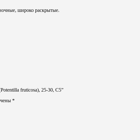
иночные, широко раскрытые.
entilla fruticosa), 25-30, С5”
ечены
*