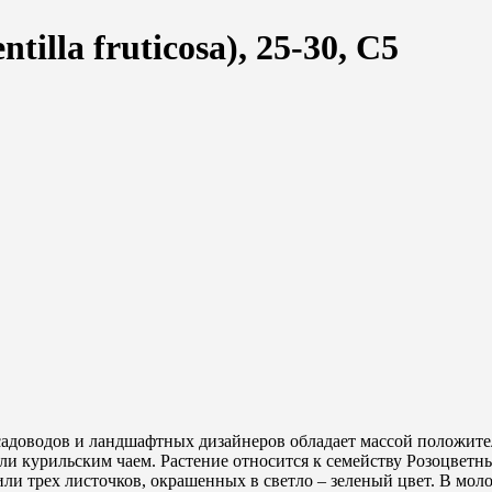
illa fruticosa), 25-30, С5
адоводов и ландшафтных дизайнеров обладает массой положитель
и курильским чаем. Растение относится к семейству Розоцветные
 или трех листочков, окрашенных в светло – зеленый цвет. В мол