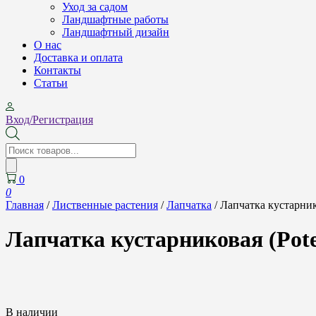
Уход за садом
Ландшафтные работы
Ландшафтный дизайн
О нас
Доставка и оплата
Контакты
Cтатьи
Вход/Регистрация
Поиск
товаров
0
0
Главная
/
Лиственные растения
/
Лапчатка
/ Лапчатка кустарников
Лапчатка кустарниковая (Potent
В наличии