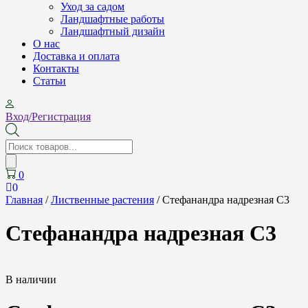
Уход за садом
Ландшафтные работы
Ландшафтный дизайн
О нас
Доставка и оплата
Контакты
Cтатьи
Вход/Регистрация
Поиск
товаров
0
0
Главная
/
Лиственные растения
/ Стефанандра надрезная С3
Стефанандра надрезная С3
В наличии