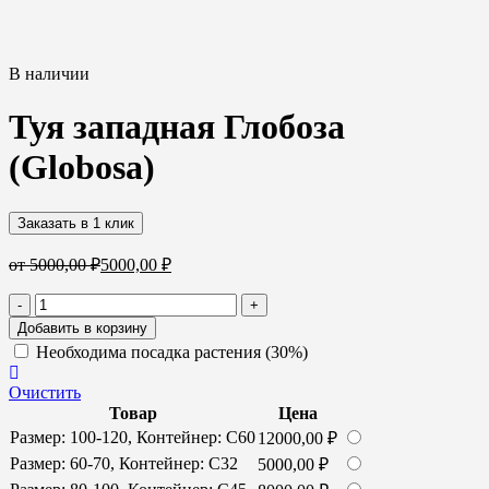
В наличии
Туя западная Глобоза
(Globosa)
Заказать в 1 клик
от
5000,00
₽
5000,00
₽
Количество
-
+
товара
Добавить в корзину
Туя
Необходима посадка растения (30%)
западная
Глобоза
Очистить
(Globosa)
Товар
Цена
Размер: 100-120, Контейнер: С60
12000,00
₽
Размер: 60-70, Контейнер: С32
5000,00
₽