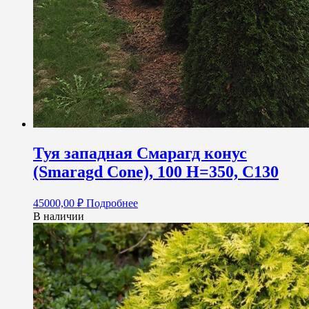
Туя западная Смарагд конус
(Smaragd Cone), 100 H=350, C130
45000,00
₽
Подробнее
В наличии