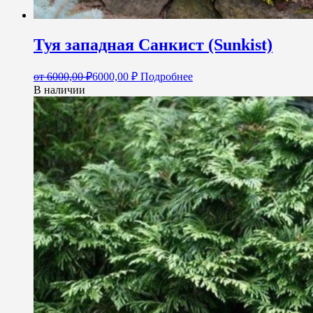
Туя западная Санкист (Sunkist)
от
6000,00
₽
6000,00
₽
Подробнее
В наличии