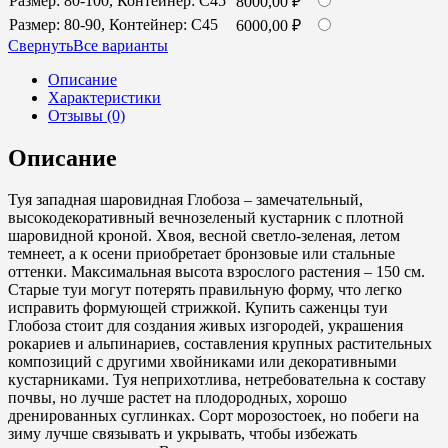
Размер: 80-100, Контейнер: С45
8000,00
₽
Размер: 80-90, Контейнер: С45
6000,00
₽
Cвернуть
Все варианты
Описание
Характеристики
Отзывы (0)
Описание
Туя западная шаровидная Глобоза – замечательный,
высокодекоративный вечнозеленый кустарник с плотной
шаровидной кроной. Хвоя, весной светло-зеленая, летом
темнеет, а к осени приобретает бронзовые или стальные
оттенки. Максимальная высота взрослого растения – 150 см.
Старые туи могут потерять правильную форму, что легко
исправить формующей стрижкой. Купить саженцы туи
Глобоза стоит для создания живых изгородей, украшения
рокариев и альпинариев, составления крупных растительных
композиций с другими хвойниками или декоративными
кустарниками. Туя неприхотлива, нетребовательна к составу
почвы, но лучше растет на плодородных, хорошо
дренированных суглинках. Сорт морозостоек, но побеги на
зиму лучше связывать и укрывать, чтобы избежать