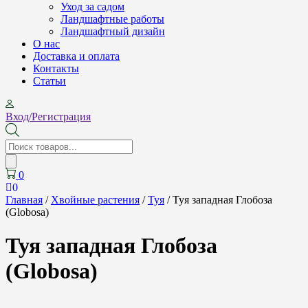
Уход за садом
Ландшафтные работы
Ландшафтный дизайн
О нас
Доставка и оплата
Контакты
Cтатьи
Вход/Регистрация
Поиск
товаров
0
0
Главная
/
Хвойные растения
/
Туя
/ Туя западная Глобоза
(Globosa)
Туя западная Глобоза
(Globosa)