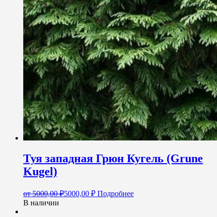
Туя западная Грюн Кугель (Grune
Kugel)
от
5000,00
₽
5000,00
₽
Подробнее
В наличии