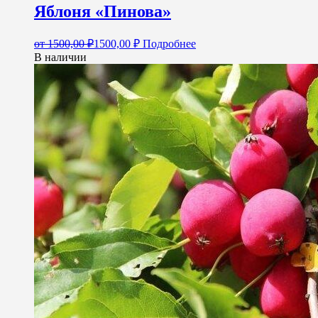
Яблоня «Пинова»
от
1500,00
₽
1500,00
₽
Подробнее
В наличии