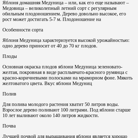
Яблоня домашняя Медуница – или, как его еще называют –
Медовица – великолепный летний сорт с регулярным
обильным плодоношением. Дерево довольно высокое, его
рост может достигать 5-7 м. Плодоношение на
Особенности сорта
Яблоня Медуница характеризуется высокой урожайностью:
одно дерево приносит от 40 до 70 кг плодов.
Плоды
Основная окраска плодов яблони Медуница зеленовато-
желтая, покровная в виде расплывчато-красного румянца с
красно-коричневыми полосками на мраморном фоне. Мякоть
желтоватого цвета. Вкус яблони Медуниц
Полив
Для полива молодого растения хватит 50 литров воды.
Взрослое дерево поливают 100 литрами. Под яблони старше
10 лет выливают около 140 литров жидкости.
Почвa
Лучшей почвой для выращивания яблони является хорошо