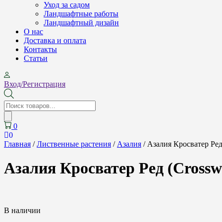
Уход за садом
Ландшафтные работы
Ландшафтный дизайн
О нас
Доставка и оплата
Контакты
Cтатьи
Вход/Регистрация
Поиск
товаров
0
0
Главная
/
Лиственные растения
/
Азалия
/ Азалия Кросватер Ред 
Азалия Кросватер Ред (Crossw
В наличии