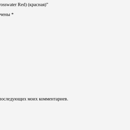
osswater Red) (красная)”
ечены
*
ля последующих моих комментариев.