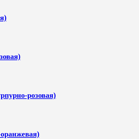
я)
зовая)
урпурно-розовая)
-оранжевая)