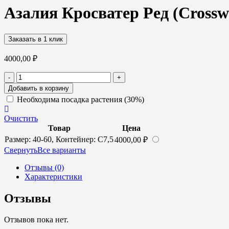
Азалия Кросватер Ред (Crossw
Заказать в 1 клик
4000,00
₽
Количество
-
+
товара
Добавить в корзину
Азалия
Необходима посадка растения (30%)
Кросватер
Ред
Очистить
(Crosswater
Товар
Цена
Red)
Размер: 40-60, Контейнер: С7,5
4000,00
₽
(красная)
Cвернуть
Все варианты
Отзывы (0)
Характеристики
Отзывы
Отзывов пока нет.