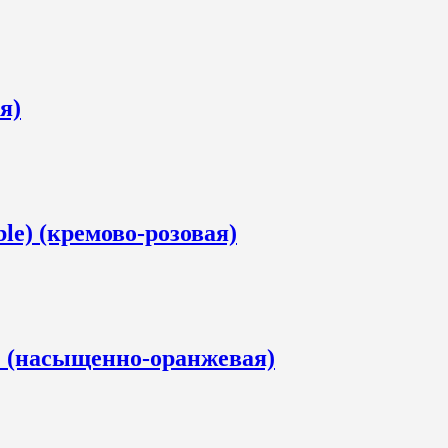
я)
le) (кремово-розовая)
s) (насыщенно-оранжевая)