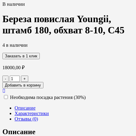
В наличии
Береза повислая Youngii,
штамб 180, обхват 8-10, С45
4 в наличии
Заказать в 1 клик
18000,00
₽
Количество
-
+
товара
Добавить в корзину
Береза
повислая
Необходима посадка растения (30%)
Youngii,
штамб
Описание
180,
Характеристики
обхват
Отзывы (0)
8-
10,
Описание
С45