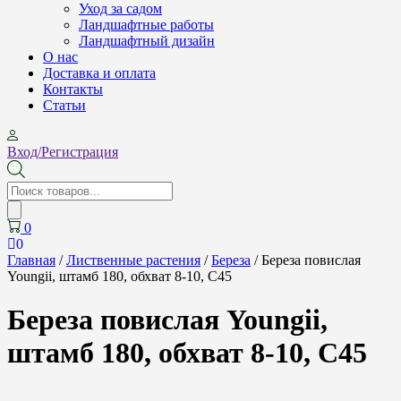
Уход за садом
Ландшафтные работы
Ландшафтный дизайн
О нас
Доставка и оплата
Контакты
Cтатьи
Вход/Регистрация
Поиск
товаров
0
0
Главная
/
Лиственные растения
/
Береза
/ Береза повислая
Youngii, штамб 180, обхват 8-10, С45
Береза повислая Youngii,
штамб 180, обхват 8-10, С45