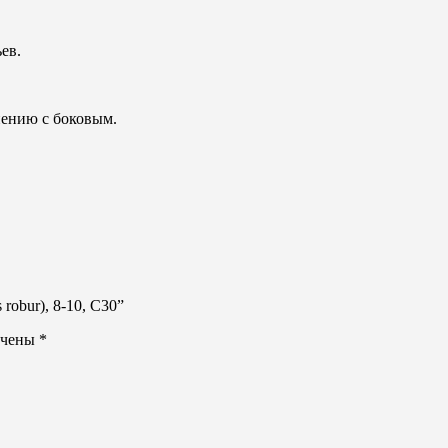
ев.
нению с боковым.
robur), 8-10, С30”
ечены
*