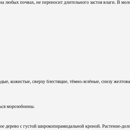
 на любых почвах, не переносит длительного застоя влаги. В мо
рдые, кожистые, сверху блестящие, тёмно-зелёные, снизу желто
ться морозобоины.
ое дерево с густой широкопирамидальной кроной. Растение-долго