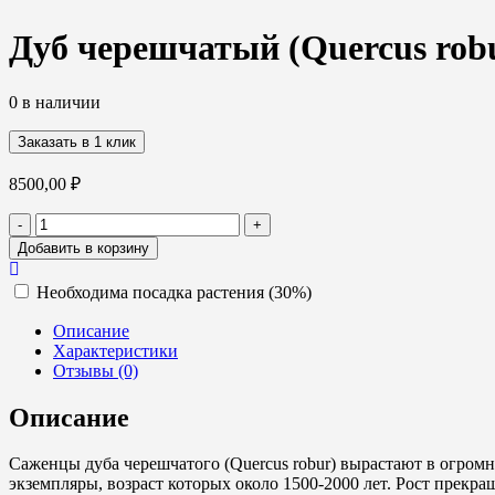
Дуб черешчатый (Quercus robur
0 в наличии
Заказать в 1 клик
8500,00
₽
Количество
-
+
товара
Добавить в корзину
Дуб
черешчатый
Необходима посадка растения (30%)
(Quercus
robur),
Описание
8-
Характеристики
10,
Отзывы (0)
С30
Описание
Саженцы дуба черешчатого (Quercus robur) вырастают в огромн
экземпляры, возраст которых около 1500-2000 лет. Рост прекр