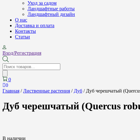
Уход за садом
Ландшафтные работы
Ландшафтный дизайн
О нас
Доставка и оплата
Контакты
Cтатьи
Вход/Регистрация
Поиск
товаров
0
0
Главная
/
Лиственные растения
/
Дуб
/ Дуб черешчатый (Quercus 
Дуб черешчатый (Quercus robur
В наличии