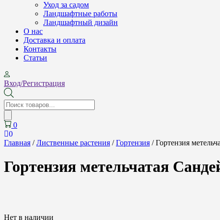
Уход за садом
Ландшафтные работы
Ландшафтный дизайн
О нас
Доставка и оплата
Контакты
Cтатьи
Вход/Регистрация
Поиск
товаров
0
0
Главная
/
Лиственные растения
/
Гортензия
/ Гортензия метельча
Гортензия метельчатая Сандей
Нет в наличии