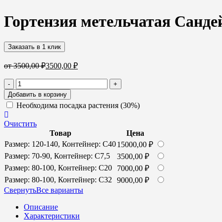
Гортензия метельчатая Сандей
Заказать в 1 клик
от
3500,00
₽
3500,00
₽
Количество
-
+
товара
Добавить в корзину
Гортензия
Необходима посадка растения (30%)
метельчатая
Сандей
Очистить
Фрайз
Товар
Цена
(Sundae
Размер: 120-140, Контейнер: С40
15000,00
₽
Fraise)
Размер: 70-90, Контейнер: С7,5
3500,00
₽
Размер: 80-100, Контейнер: С20
7000,00
₽
Размер: 80-100, Контейнер: С32
9000,00
₽
Cвернуть
Все варианты
Описание
Характеристики