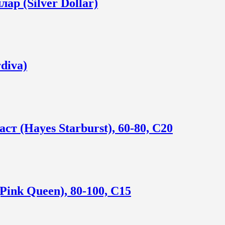
ар (Silver Dollar)
diva)
т (Hayes Starburst), 60-80, С20
ink Queen), 80-100, С15