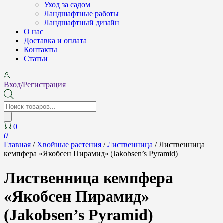
Уход за садом
Ландшафтные работы
Ландшафтный дизайн
О нас
Доставка и оплата
Контакты
Cтатьи
Вход/Регистрация
Поиск
товаров
0
0
Главная
/
Хвойные растения
/
Лиственница
/ Лиственница
кемпфера «Якобсен Пирамид» (Jakobsen’s Pyramid)
Лиственница кемпфера
«Якобсен Пирамид»
(Jakobsen’s Pyramid)