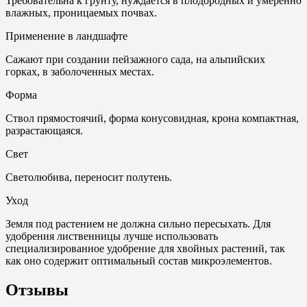
Требовательна к грунту, нуждается в плодородных и умеренно
влажных, проницаемых почвах.
Применение в ландшафте
Сажают при создании пейзажного сада, на альпийских
горках, в заболоченных местах.
Форма
Ствол прямостоячий, форма конусовидная, крона компактная,
разраcтающаяся.
Свет
Светолюбива, переносит полутень.
Ухoд
Земля под растением не должна сильно пересыхать. Для
удобрения лиственницы лучше использовать
специализированное удобрение для хвойных растений, так
как оно содержит оптимальный состав микроэлементов.
Отзывы