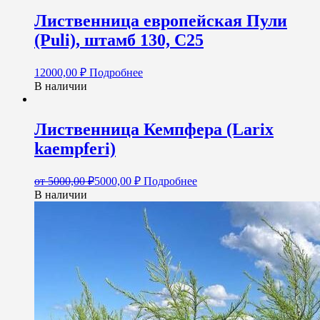
Лиственница европейская Пули
(Puli), штамб 130, С25
12000,00
₽
Подробнее
В наличии
Лиственница Кемпфера (Larix
kaempferi)
от
5000,00
₽
5000,00
₽
Подробнее
В наличии