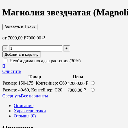
Магнолия звездчатая (Magnolia
Заказать в 1 клик
от
7000,00
₽
7000,00
₽
Количество
-
+
товара
Добавить в корзину
Магнолия
Необходима посадка растения (30%)
звездчатая
(Magnolia
Очистить
stellata)
Товар
Цена
Размер: 150-175, Контейнер: С60
42000,00
₽
Размер: 40-60, Контейнер: С20
7000,00
₽
Cвернуть
Все варианты
Описание
Характеристики
Отзывы (0)
Описание