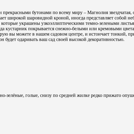
и прекрасными бутонами по всему миру – Магнолия звездчатая, 
ает широкой шаровидной кроной, иногда представляет собой неб
, которые украшены узкоэллиптическими темно-зелеными листья
 когда кустарник покрывается снежно-белыми или кремовыми цвет
торую вы можете в нашем садовом центре, и истончает тонкий, п
н будет одаривать ваш сад своей высокой декоративностью.
мно-зелёные, голые, снизу по средней жилке редко прижато опу