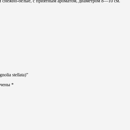
ки снежно-белые, с приятным ароматом, диаметром 8—10 см.
lia stellata)”
ечены
*