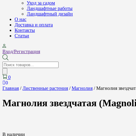
Уход за садом
Ландшафтные работы
Ландшафтный дизайн
О нас
Доставка и оплата
Контакты
Cтатьи
Вход/Регистрация
Поиск
товаров
0
0
Главная
/
Лиственные растения
/
Магнолия
/ Магнолия звездчатая
Магнолия звездчатая (Magnolia
В наличии