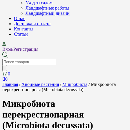
Уход за садом
Ландшафтные работы
Ландшафтный дизайн
О нас
Доставка и оплата
Контакты
Cтатьи
Вход/Регистрация
Поиск
товаров
0
0
Главная
/
Хвойные растения
/
Микробиота
/ Микробиота
перекрестнопарная (Microbiota decussata)
Микробиота
перекрестнопарная
(Microbiota decussata)