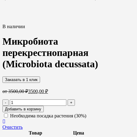
В наличии
Микробиота
перекрестнопарная
(Microbiota decussata)
Заказать в 1 клик
от
3500,00
₽
3500,00
₽
Количество
-
+
товара
Добавить в корзину
Микробиота
Необходима посадка растения (30%)
перекрестнопарная
(Microbiota
Очистить
decussata)
Товар
Цена