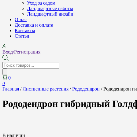
Уход за садом
Ландшафтные работы
Ландшафтный дизайн
О нас
Доставка и оплата
Контакты
Cтатьи
Вход/Регистрация
Поиск
товаров
0
0
Главная
/
Лиственные растения
/
Рододендрон
/ Рододендрон ги
Рододендрон гибридный Голдфл
В наличии