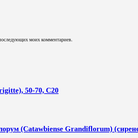
ля последующих моих комментариев.
itte), 50-70, С20
орум (Catawbiense Grandiflorum) (сирен