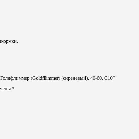
дкормки.
Голдфлиммер (Goldfllimmer) (сиреневый), 40-60, C10”
ечены
*