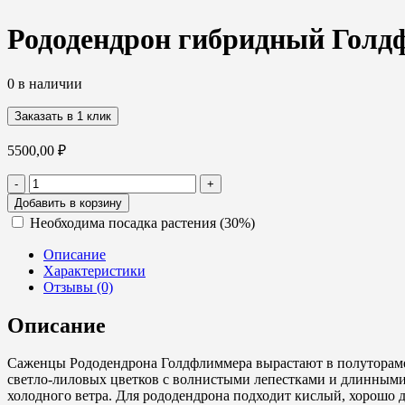
Рододендрон гибридный Голдфл
0 в наличии
Заказать в 1 клик
5500,00
₽
Количество
-
+
товара
Добавить в корзину
Рододендрон
Необходима посадка растения (30%)
гибридный
Голдфлиммер
Описание
(Goldfllimmer)
Характеристики
(сиреневый),
Отзывы (0)
40-
60,
Описание
C10
Саженцы Рододендрона Голдфлиммера вырастают в полуторамет
светло-лиловых цветков с волнистыми лепестками и длинными
холодного ветра. Для рододендрона подходит кислый, хорошо 