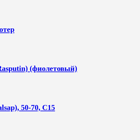
отер
asputin) (фиолетовый)
sap), 50-70, С15