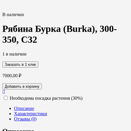
В наличии
Рябина Бурка (Burka), 300-
350, С32
1 в наличии
Заказать в 1 клик
7000,00
₽
Количество
Добавить в корзину
товара
Рябина
Необходима посадка растения (30%)
Бурка
(Burka),
Описание
300-
Характеристики
350,
Отзывы (0)
С32