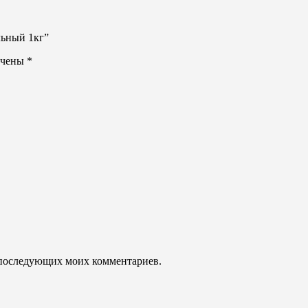
льный 1кг”
ечены
*
ля последующих моих комментариев.