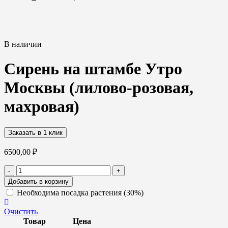
В наличии
Сирень на штамбе Утро
Москвы (лилово-розовая,
махровая)
Заказать в 1 клик
6500,00
₽
Количество
-
+
товара
Добавить в корзину
Сирень
Необходима посадка растения (30%)
на
штамбе
Очистить
Утро
Товар
Цена
Москвы