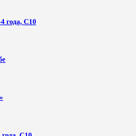
4 года, С10
бе
»
 года, С10