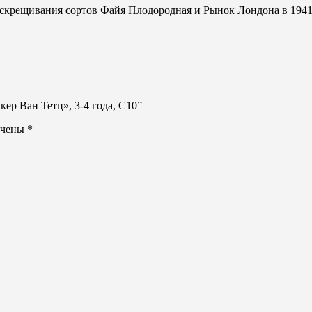
т скрещивания сортов Файя Плодородная и Рынок Лондона в 1941
ер Ван Тетц», 3-4 года, С10”
ечены
*