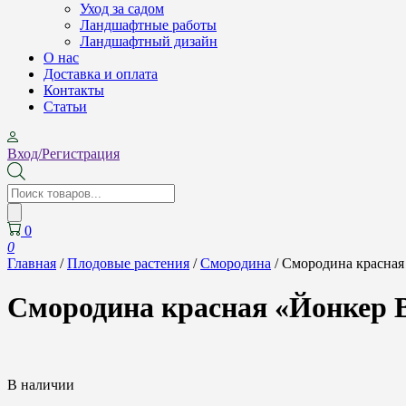
Уход за садом
Ландшафтные работы
Ландшафтный дизайн
О нас
Доставка и оплата
Контакты
Cтатьи
Вход/Регистрация
Поиск
товаров
0
0
Главная
/
Плодовые растения
/
Смородина
/ Смородина красная 
Смородина красная «Йонкер Ва
В наличии