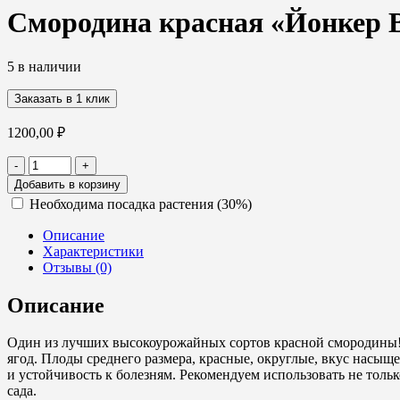
Смородина красная «Йонкер Ва
5 в наличии
Заказать в 1 клик
1200,00
₽
Количество
-
+
товара
Добавить в корзину
Смородина
Необходима посадка растения (30%)
красная
«Йонкер
Описание
Ван
Характеристики
Тетц»,
Отзывы (0)
3-
4
Описание
года,
С10
Один из лучших высокоурожайных сортов красной смородины! Т
ягод. Плоды среднего размера, красные, округлые, вкус насыщ
и устойчивость к болезням. Рекомендуем использовать не тольк
сада.