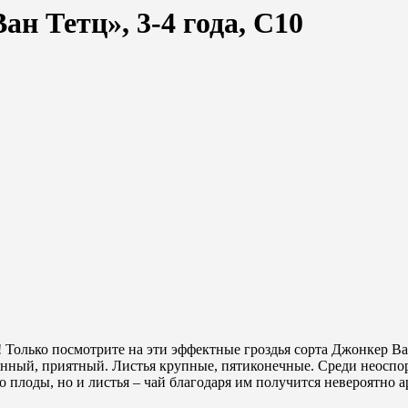
н Тетц», 3-4 года, С10
олько посмотрите на эти эффектные гроздья сорта Джонкер Ван
енный, приятный. Листья крупные, пятиконечные. Среди неоспори
о плоды, но и листья – чай благодаря им получится невероятно 