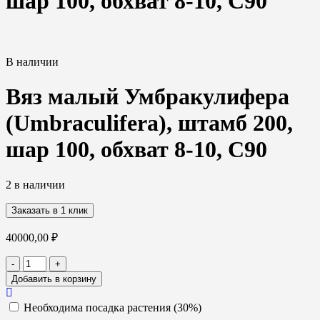
шар 100, обхват 8-10, С90
В наличии
Вяз малый Умбракулифера
(Umbraculifera), штамб 200,
шар 100, обхват 8-10, С90
2 в наличии
Заказать в 1 клик
40000,00
₽
Количество
-
+
товара
Добавить в корзину
Вяз
малый
Необходима посадка растения (30%)
Умбракулифера