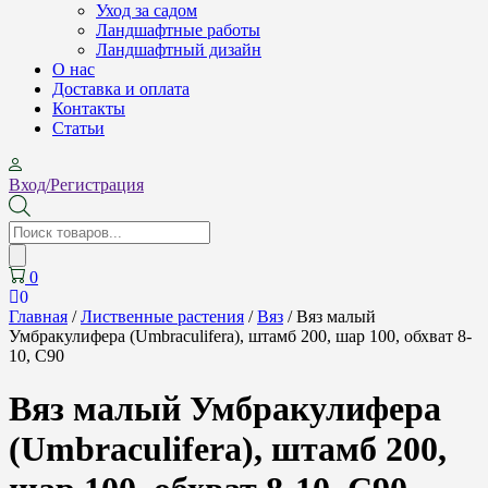
Уход за садом
Ландшафтные работы
Ландшафтный дизайн
О нас
Доставка и оплата
Контакты
Cтатьи
Вход/Регистрация
Поиск
товаров
0
0
Главная
/
Лиственные растения
/
Вяз
/ Вяз малый
Умбракулифера (Umbraculifera), штамб 200, шар 100, обхват 8-
10, С90
Вяз малый Умбракулифера
(Umbraculifera), штамб 200,