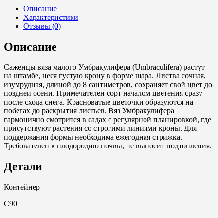
(Umbraculifera),
Описание
штамб
Характеристики
200,
Отзывы (0)
шар
100,
Описание
обхват
8-
10,
Саженцы вяза малого Умбракулифера (Umbraculifera) растут
С90
на штамбе, неся густую крону в форме шара. Листва сочная,
изумрудная, длиной до 8 сантиметров, сохраняет свой цвет до
поздней осени. Примечателен сорт началом цветения сразу
после схода снега. Красноватые цветочки образуются на
побегах до раскрытия листьев. Вяз Умбракулифера
гармонично смотрится в садах с регулярной планировкой, где
присутствуют растения со строгими линиями кроны. Для
поддержания формы необходима ежегодная стрижка.
Требователен к плодородию почвы, не выносит подтопления.
Детали
Контейнер
С90