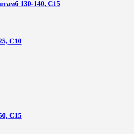
тамб 130-140, C15
25, C10
50, С15