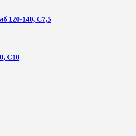
б 120-140, C7,5
0, С10