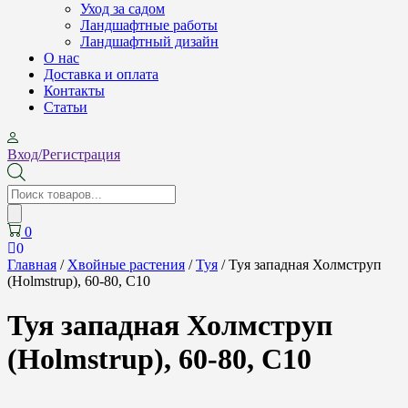
Уход за садом
Ландшафтные работы
Ландшафтный дизайн
О нас
Доставка и оплата
Контакты
Cтатьи
Вход/Регистрация
Поиск
товаров
0
0
Главная
/
Хвойные растения
/
Туя
/ Туя западная Холмструп
(Holmstrup), 60-80, С10
Туя западная Холмструп
(Holmstrup), 60-80, С10