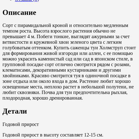
С10
Описание
Сорт с пирамидальной кроной и относительно медленным
темпом роста. Высота взрослого растения обычно не
превышает 4 м. Побеги тонкие, выглядят ажурными за счет
ветвистости и кружевной хвои зеленого цвета с легким
голубоватым оттенком. Купить саженцы туи Холмструп стоит
для формирования живой изгороди или аллеи, с ее помощью
можно украсить каменистый сад или сад в японском стиле, в
групповой посадке сорт отлично смотрится рядом с розами,
клематисами, декоративными кустарниками и другими
хвойниками. Красиво смотрится туя в одиночной посадке в
зоне отдыха или около входа в дом. Растение любит хорошо
освещенные места, неплохо растет в небольшой полутени, не
любит сквозняки. Почва для туи предпочтительна рыхлая,
плодородная, хорошо дренированная.
Детали
Годовой прирост
Годовой прирост в высоту составляет 12-15 см.