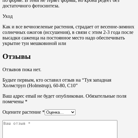
по форме. В тени не теряет формы, но крона редеет без
достаточного фотосинтеза.
Ухoд
Как и все вечнозеленые растения, страдает от весенне-зимних
солнечных ожогов (иссушения), в связи с этим 2-3 года после
высадки саженца на постоянное место надо обеспечивать
укрытие туи мешковиной или
Отзывы
Отзывов пока нет.
Будьте первым, кто оставил отзыв на “Туя западная
Холмструп (Holmstrup), 60-80, С10”
Ваш адрес email не будет опубликован.
Обязательные поля
помечены
*
Оцените растение
*