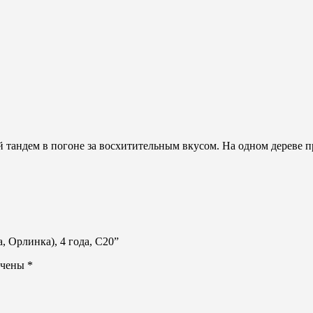
андем в погоне за восхитительным вкусом. На одном дереве при
, Орлинка), 4 года, С20”
ечены
*