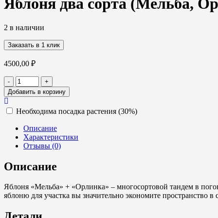
Яблоня два сорта (Мельба, Орл
2 в наличии
Заказать в 1 клик
4500,00
₽
Количество
-
+
товара
Добавить в корзину
Яблоня
два
Необходима посадка растения (30%)
сорта
(Мельба,
Описание
Орлинка),
Характеристики
4
Отзывы (0)
года,
С20
Описание
Яблоня «Мельба» + «Орлинка» – многосортовой тандем в погон
яблоню для участка вы значительно экономите пространство в с
Детали