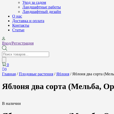
Уход за садом
Ландшафтные работы
Ландшафтный дизайн
О нас
Доставка и оплата
Контакты
Cтатьи
Вход/Регистрация
Поиск
товаров
0
0
Главная
/
Плодовые растения
/
Яблоня
/ Яблоня два сорта (Мель
Яблоня два сорта (Мельба, Орл
В наличии